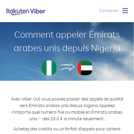
Connexion
Togg
navig
Comment appeler Émirats
arabes unis depuis Nigeria
Avec Viber Out vous pouvez passer des appels de qualité
vers Émirats arabes unis depuis Nigeria.
Appelez
n'importe quel numéro fixe ou mobile en Émirats arabes
unis ! - dès 23.0 ¢ la minute seulement.
Achetez des crédits ou un forfait d’appels pour obtenir