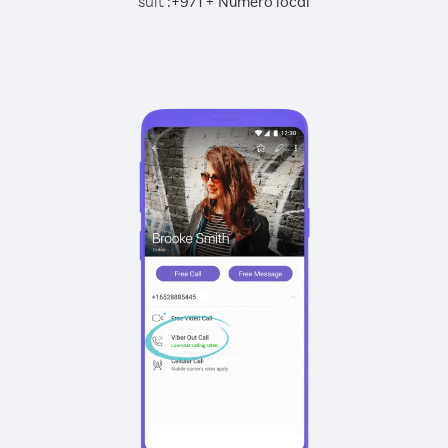
suit :
+
+
971
Numéro local