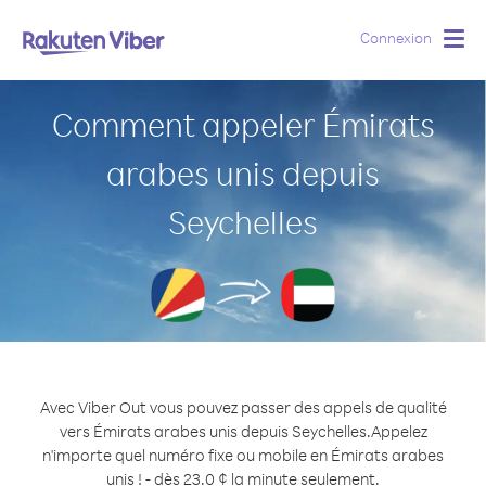
Connexion
Togg
navig
Comment appeler Émirats
arabes unis depuis
Seychelles
Avec Viber Out vous pouvez passer des appels de qualité
vers Émirats arabes unis depuis Seychelles.
Appelez
n'importe quel numéro fixe ou mobile en Émirats arabes
unis ! - dès 23.0 ¢ la minute seulement.