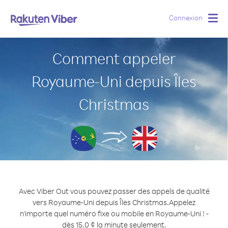
Connexion
Togg
navig
Comment appeler
Royaume-Uni depuis Îles
Christmas
Avec Viber Out vous pouvez passer des appels de qualité
vers Royaume-Uni depuis Îles Christmas.
Appelez
n'importe quel numéro fixe ou mobile en Royaume-Uni ! -
dès 15.0 ¢ la minute seulement.