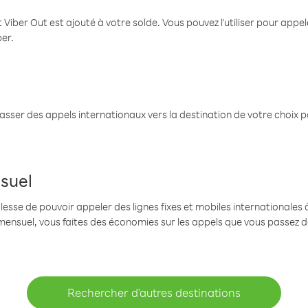
 Viber Out est ajouté à votre solde. Vous pouvez l'utiliser pour app
ber.
passer des appels internationaux vers la destination de votre choix 
suel
se de pouvoir appeler des lignes fixes et mobiles internationales à 
mensuel, vous faites des économies sur les appels que vous passez d
Rechercher d'autres destinations