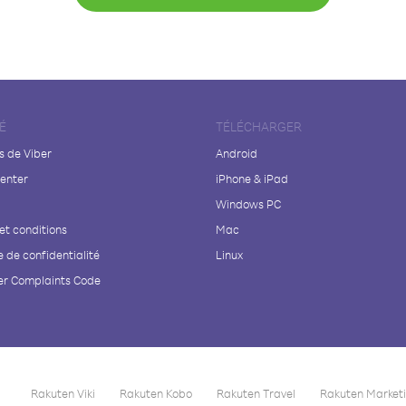
É
TÉLÉCHARGER
s de Viber
Android
enter
iPhone & iPad
Windows PC
et conditions
Mac
e de confidentialité
Linux
r Complaints Code
Rakuten Viki
Rakuten Kobo
Rakuten Travel
Rakuten Market