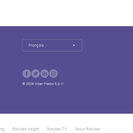
Français
©
2026
Viber Media S.à r.l.
ing
Rakuten Insight
Rakuten TV
About Rakuten