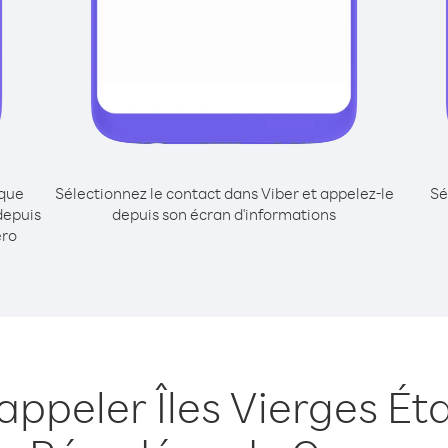
ique
Sélectionnez le contact dans Viber et appelez-le
Sé
depuis
depuis son écran d'informations
éro
appeler Îles Vierges Ét