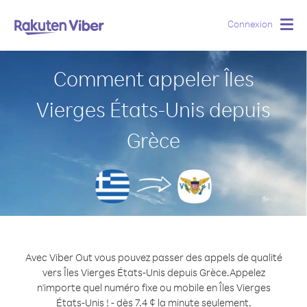
Connexion
Togg
navig
Comment appeler Îles
Vierges États-Unis depuis
Grèce
Avec Viber Out vous pouvez passer des appels de qualité
vers Îles Vierges États-Unis depuis Grèce.
Appelez
n'importe quel numéro fixe ou mobile en Îles Vierges
États-Unis ! - dès 7.4 ¢ la minute seulement.