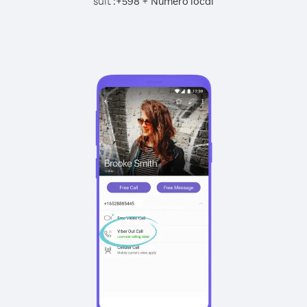
suit :
+
+
598
Numéro local