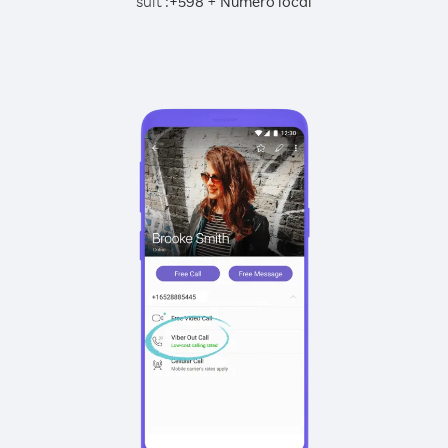
suit :
+
+
598
Numéro local