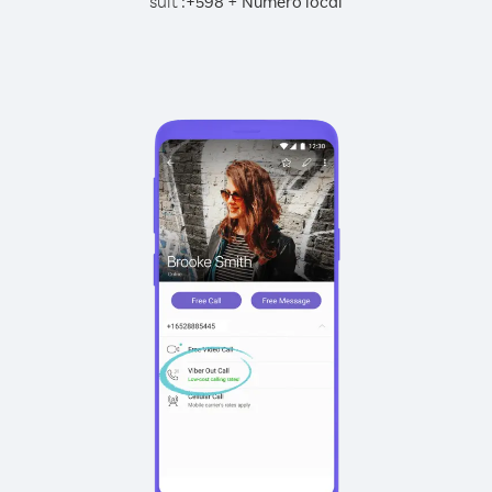
suit :
+
+
598
Numéro local