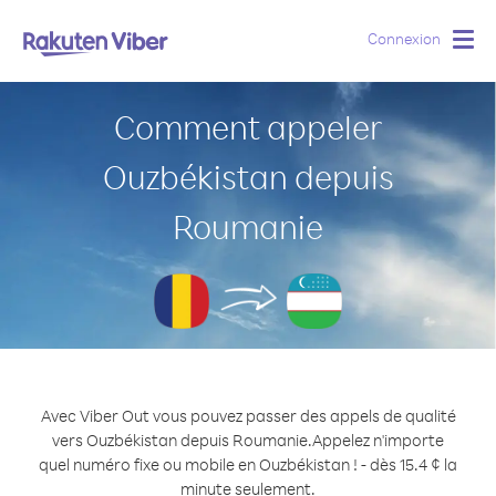
Connexion
Togg
navig
Comment appeler
Ouzbékistan depuis
Roumanie
Avec Viber Out vous pouvez passer des appels de qualité
vers Ouzbékistan depuis Roumanie.
Appelez n'importe
quel numéro fixe ou mobile en Ouzbékistan ! - dès 15.4 ¢ la
minute seulement.