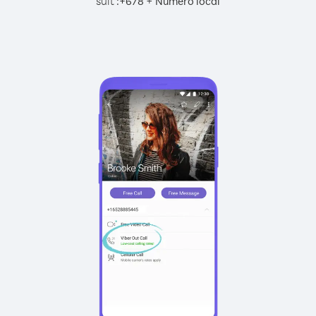
suit :
+
+
678
Numéro local