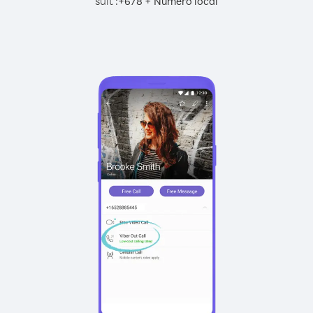
suit :
+
+
678
Numéro local