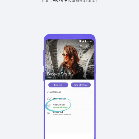
suit :
+
+
678
Numéro local