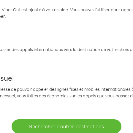
 Viber Out est ajouté à votre solde. Vous pouvez l'utiliser pour app
ber.
passer des appels internationaux vers la destination de votre choix 
suel
se de pouvoir appeler des lignes fixes et mobiles internationales à 
mensuel, vous faites des économies sur les appels que vous passez d
Rechercher d'autres destinations