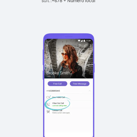
suit :
+
+
678
Numéro local