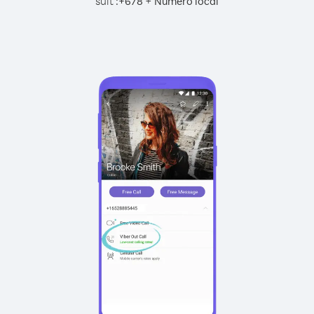
suit :
+
+
678
Numéro local