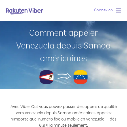
Connexion
Togg
navig
Comment appeler
Venezuela depuis Samoa
américaines
Avec Viber Out vous pouvez passer des appels de qualité
vers Venezuela depuis Samoa américaines.
Appelez
n'importe quel numéro fixe ou mobile en Venezuela ! - dès
6.9 ¢ la minute seulement.