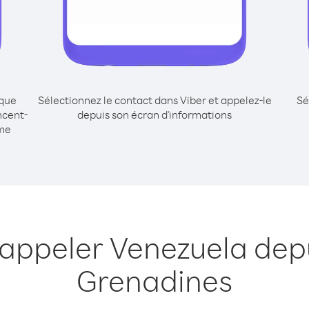
ique
Sélectionnez le contact dans Viber et appelez-le
Sé
ncent-
depuis son écran d'informations
me
 appeler Venezuela depu
Grenadines