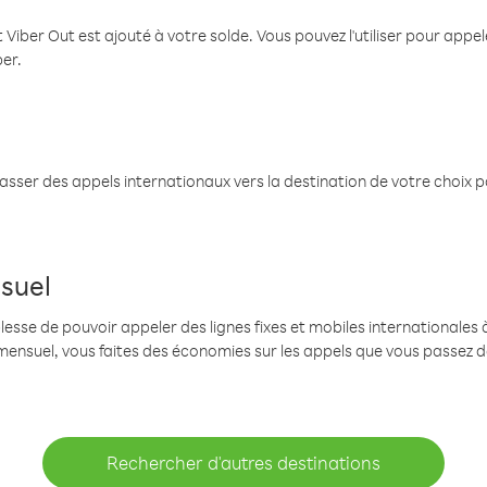
 Viber Out est ajouté à votre solde. Vous pouvez l'utiliser pour app
ber.
passer des appels internationaux vers la destination de votre choix 
suel
se de pouvoir appeler des lignes fixes et mobiles internationales à 
mensuel, vous faites des économies sur les appels que vous passez d
Rechercher d'autres destinations