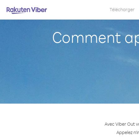
Télécharger
Comment app
Avec Viber Out v
Appelez n'i