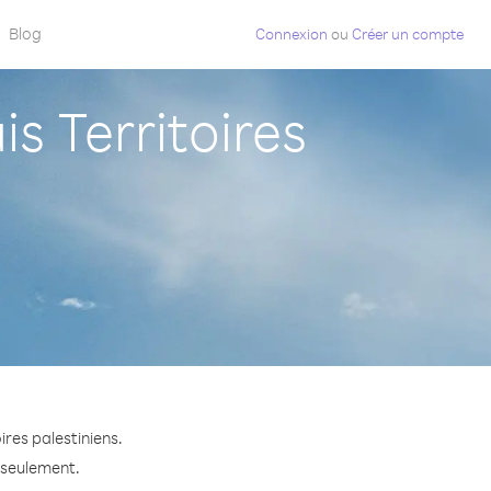
Blog
Connexion
ou
Créer un compte
 Territoires
res palestiniens.
e seulement.