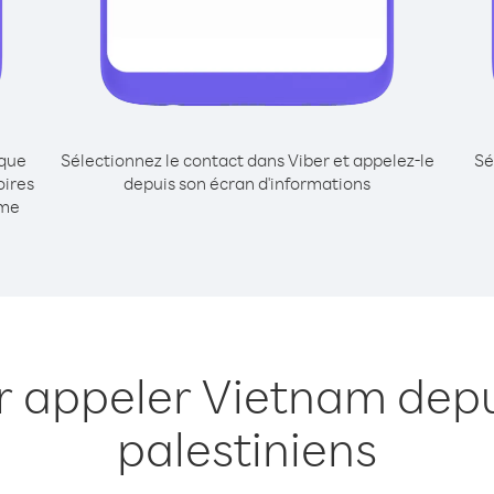
ique
Sélectionnez le contact dans Viber et appelez-le
Sé
oires
depuis son écran d'informations
mme
r appeler Vietnam depui
palestiniens