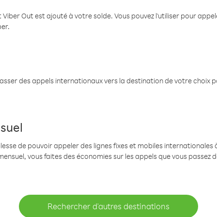
 Viber Out est ajouté à votre solde. Vous pouvez l'utiliser pour app
ber.
passer des appels internationaux vers la destination de votre choix 
suel
se de pouvoir appeler des lignes fixes et mobiles internationales à 
mensuel, vous faites des économies sur les appels que vous passez d
Rechercher d'autres destinations