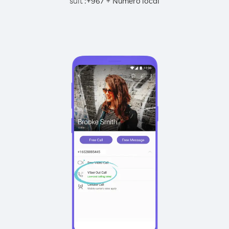
suit :
+
+
967
Numéro local