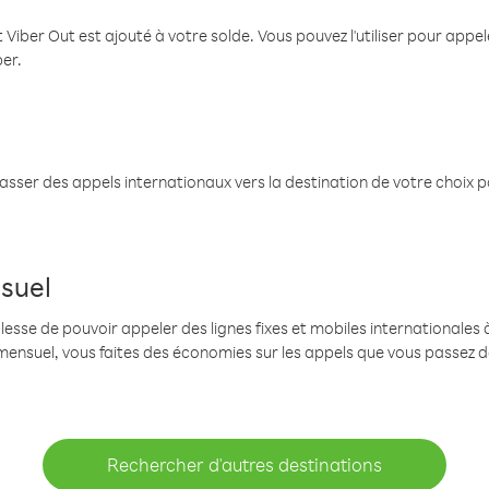
 Viber Out est ajouté à votre solde. Vous pouvez l'utiliser pour app
ber.
passer des appels internationaux vers la destination de votre choix 
suel
se de pouvoir appeler des lignes fixes et mobiles internationales à 
mensuel, vous faites des économies sur les appels que vous passez d
Rechercher d'autres destinations