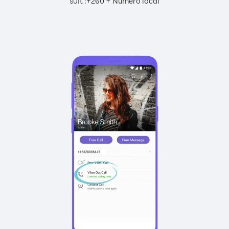
suit :
+
+
260
Numéro local