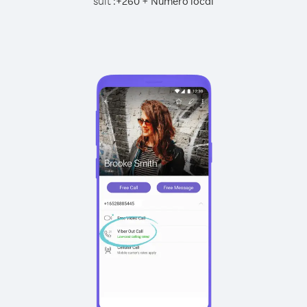
suit :
+
+
260
Numéro local