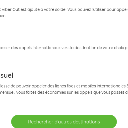
 Viber Out est ajouté à votre solde. Vous pouvez l'utiliser pour app
ber.
passer des appels internationaux vers la destination de votre choix 
suel
se de pouvoir appeler des lignes fixes et mobiles internationales à 
mensuel, vous faites des économies sur les appels que vous passez d
Rechercher d'autres destinations