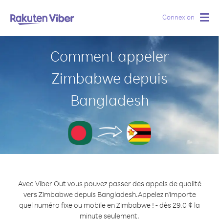
Connexion
Togg
navig
Comment appeler
Zimbabwe depuis
Bangladesh
Avec Viber Out vous pouvez passer des appels de qualité
vers Zimbabwe depuis Bangladesh.
Appelez n'importe
quel numéro fixe ou mobile en Zimbabwe ! - dès 29.0 ¢ la
minute seulement.