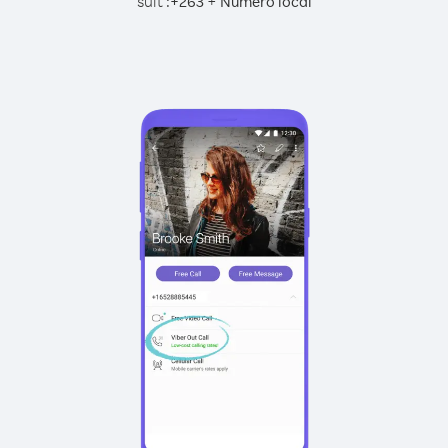
suit :
+
+
263
Numéro local