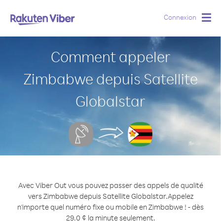
Connexion
Togg
navig
Comment appeler
Zimbabwe depuis Satellite
Globalstar
Avec Viber Out vous pouvez passer des appels de qualité
vers Zimbabwe depuis Satellite Globalstar.
Appelez
n'importe quel numéro fixe ou mobile en Zimbabwe ! - dès
29.0 ¢ la minute seulement.