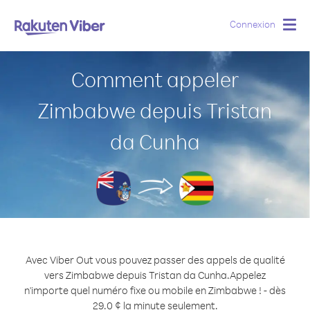
Connexion
Togg
navig
Comment appeler
Zimbabwe depuis Tristan
da Cunha
Avec Viber Out vous pouvez passer des appels de qualité
vers Zimbabwe depuis Tristan da Cunha.
Appelez
n'importe quel numéro fixe ou mobile en Zimbabwe ! - dès
29.0 ¢ la minute seulement.