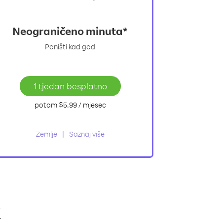
Neograničeno minuta*
Poništi kad god
1 tjedan besplatno
potom
$5.99
/ mjesec
Zemlje
Saznaj više
s
.