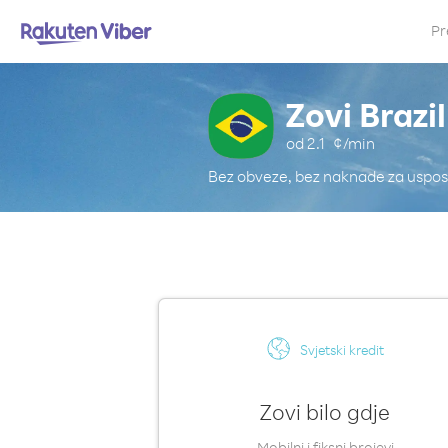
Pr
Zovi Brazil
od
2.1
¢/min
Bez obveze, bez naknade za uspos
Svjetski kredit
Zovi bilo gdje
Mobilni i fiksni brojevi