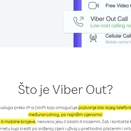
Što je Viber Out?
 usluga preko IP-a (VoIP) koja omogućuje
pozivanje bilo kojeg telefo
međunarodnog, po najnižim cijenama!
 ili mobilne brojeve
, neovisno jesu li lokalni ili inozemni, čak i kontakte 
etu kupi kredit po sniženoj cijeni i uživaj u prethodno plaćenim i v