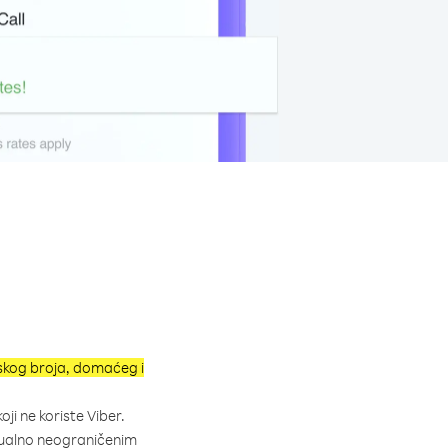
nskog broja, domaćeg i
koji ne koriste Viber.
irtualno neograničenim