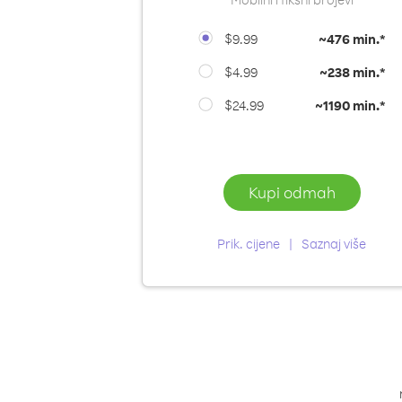
$9.99
~
476 min.*
$4.99
~
238 min.*
$24.99
~
1190 min.*
Kupi odmah
Prik. cijene
Saznaj više