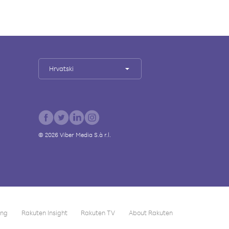
Hrvatski
©
2026
Viber Media S.à r.l.
ing
Rakuten Insight
Rakuten TV
About Rakuten