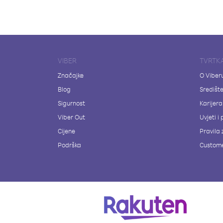
VIBER
TVRTK
Značajke
O Viber
Blog
Središt
Sigurnost
Karijera
Viber Out
Uvjeti i 
Cijene
Pravila 
Podrška
Custome