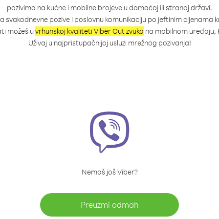
pozivima na kućne i mobilne brojeve u domaćoj ili stranoj državi.
za svakodnevne pozive i poslovnu komunikaciju po jeftinim cijenama 
ati možeš u
vrhunskoj kvaliteti Viber Out zvuka
na mobilnom uređaju, P
Uživaj u najpristupačnijoj usluzi mrežnog pozivanja!
Nemaš još Viber?
Preuzmi odmah