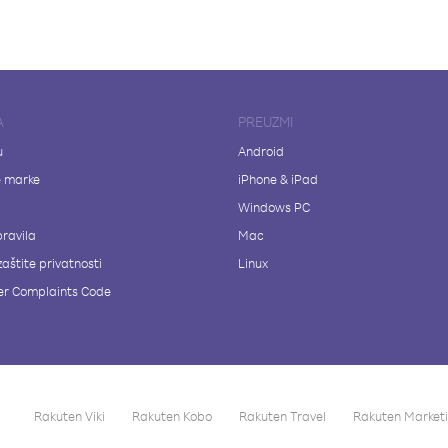
A
PREUZMI
u
Android
e marke
iPhone & iPad
Windows PC
pravila
Mac
zaštite privatnosti
Linux
r Complaints Code
Rakuten Viki
Rakuten Kobo
Rakuten Travel
Rakuten Market