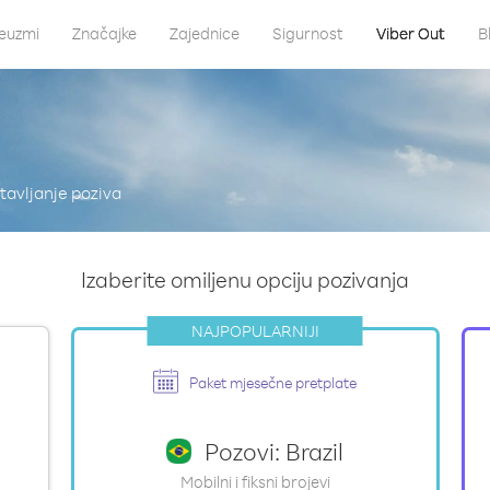
euzmi
Značajke
Zajednice
Sigurnost
Viber Out
B
tavljanje poziva
Izaberite omiljenu opciju pozivanja
NAJPOPULARNIJI
Paket mjesečne pretplate
Pozovi: Brazil
Mobilni i fiksni brojevi