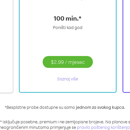
100 min.*
Poništi kad god
$2.99
/
mjesec
Saznaj više
*Besplatne probe dostupne su samo
jednom za svakog kupca
.
* Isključuje posebne, premium i ne-zemljopisne brojeve. Na planove 
neograničenim minutama primjenjuje se
pravilo poštenog korištenja