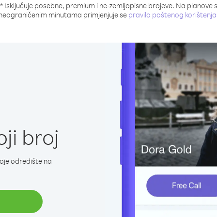
* Isključuje posebne, premium i ne-zemljopisne brojeve. Na planove 
neograničenim minutama primjenjuje se
pravilo poštenog korištenja
ji broj
koje odredište na