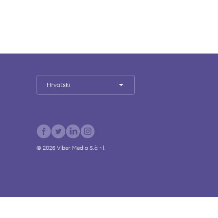
Hrvatski
©
2026
Viber Media S.à r.l.