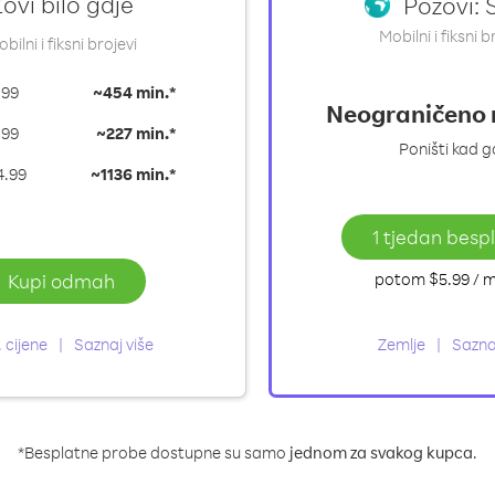
ovi bilo gdje
Pozovi: S
Mobilni i fiksni b
bilni i fiksni brojevi
.99
~
454 min.*
Neograničeno 
.99
~
227 min.*
Poništi kad 
4.99
~
1136 min.*
1 tjedan besp
Kupi odmah
potom
$5.99
/ m
. cijene
Saznaj više
Zemlje
Sazna
*Besplatne probe dostupne su samo
jednom za svakog kupca
.