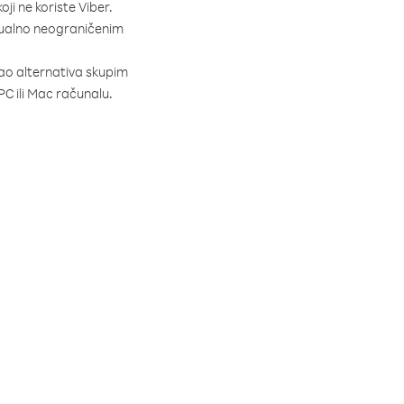
koji ne koriste Viber.
irtualno neograničenim
kao alternativa skupim
C ili Mac računalu.