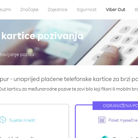
euzmi
Značajke
Zajednice
Sigurnost
Viber Out
B
 kartice pozivanja
tavljanje poziva
pur - unaprijed plaćene telefonske kartice za brzi p
ut karticu za međunarodne pozive te zovi bilo koji fiksni ili mobilni bro
OGRANIČENA P
Svjetski kredit
Paket mjesečne 