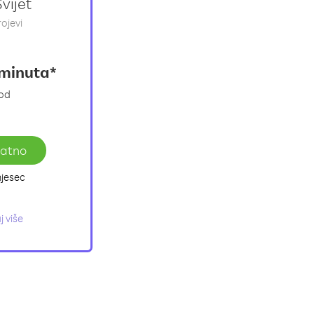
vijet
rojevi
minuta*
god
latno
jesec
j više