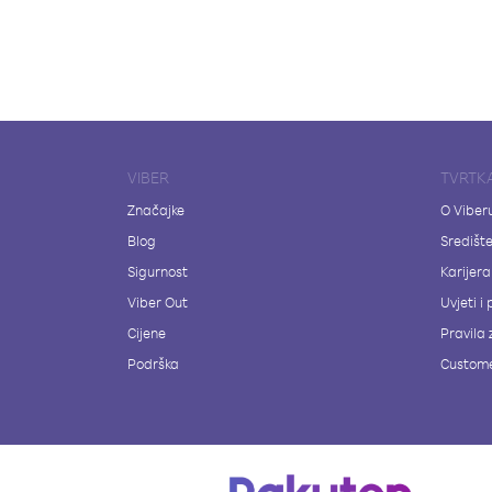
VIBER
TVRTK
Značajke
O Viber
Blog
Središt
Sigurnost
Karijera
Viber Out
Uvjeti i 
Cijene
Pravila 
Podrška
Custome