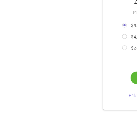
Z
Mo
$9
$4
$2
Prik