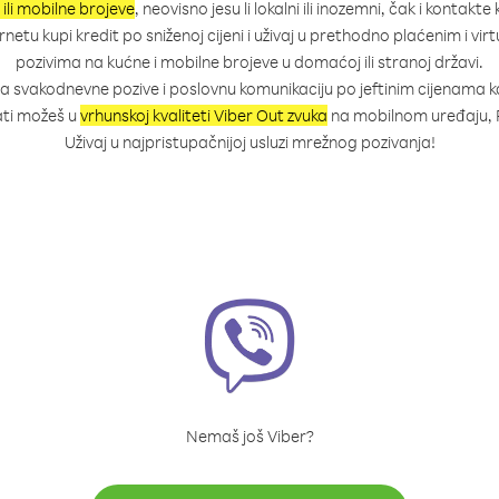
 ili mobilne brojeve
, neovisno jesu li lokalni ili inozemni, čak i kontakte 
etu kupi kredit po sniženoj cijeni i uživaj u prethodno plaćenim i v
pozivima na kućne i mobilne brojeve u domaćoj ili stranoj državi.
za svakodnevne pozive i poslovnu komunikaciju po jeftinim cijenama 
ati možeš u
vrhunskoj kvaliteti Viber Out zvuka
na mobilnom uređaju, P
Uživaj u najpristupačnijoj usluzi mrežnog pozivanja!
Nemaš još Viber?