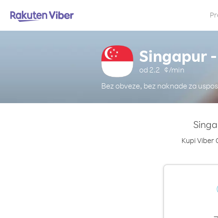
Pr
Singapur -
od
2.2
¢/min
Bez obveze, bez naknade za uspos
Singa
Kupi Viber O