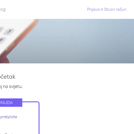
log
Prijava
ili
Stvori račun
očetak
j na svijetu.
ONUDA
pretplate