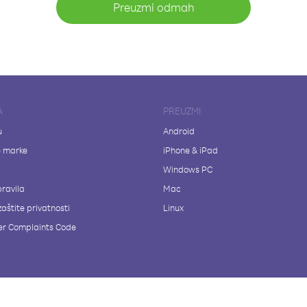
Preuzmi odmah
A
PREUZMI
u
Android
e marke
iPhone & iPad
Windows PC
pravila
Mac
zaštite privatnosti
Linux
r Complaints Code