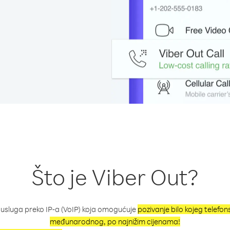
Što je Viber Out?
 usluga preko IP-a (VoIP) koja omogućuje
pozivanje bilo kojeg telefo
međunarodnog, po najnižim cijenama!