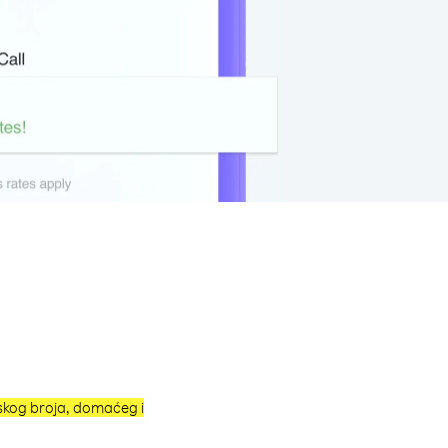
nskog broja, domaćeg i