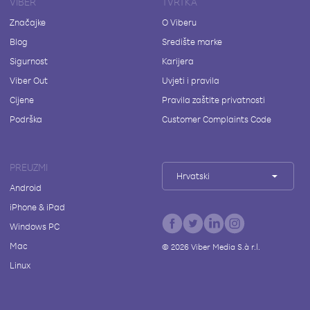
VIBER
TVRTKA
Značajke
O Viberu
Blog
Središte marke
Sigurnost
Karijera
Viber Out
Uvjeti i pravila
Cijene
Pravila zaštite privatnosti
Podrška
Customer Complaints Code
PREUZMI
Hrvatski
Android
iPhone & iPad
Windows PC
Mac
©
2026
Viber Media S.à r.l.
Linux