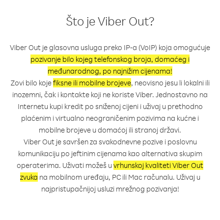
Što je Viber Out?
Viber Out je glasovna usluga preko IP-a (VoIP) koja omogućuje
pozivanje bilo kojeg telefonskog broja, domaćeg i
međunarodnog, po najnižim cijenama!
Zovi bilo koje
fiksne ili mobilne brojeve
, neovisno jesu li lokalni ili
inozemni, čak i kontakte koji ne koriste Viber. Jednostavno na
Internetu kupi kredit po sniženoj cijeni i uživaj u prethodno
plaćenim i virtualno neograničenim pozivima na kućne i
mobilne brojeve u domaćoj ili stranoj državi.
Viber Out je savršen za svakodnevne pozive i poslovnu
komunikaciju po jeftinim cijenama kao alternativa skupim
operaterima. Uživati možeš u
vrhunskoj kvaliteti Viber Out
zvuka
na mobilnom uređaju, PC ili Mac računalu. Uživaj u
najpristupačnijoj usluzi mrežnog pozivanja!