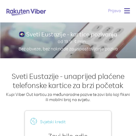
Prijava
Togg
navig
Sveti Eustazije - kartice pozivanja
od
19.9
¢/min
Bez obveze, bez naknade za uspostavljanje poziva
Sveti Eustazije - unaprijed plaćene
telefonske kartice za brzi početak
Kupi Viber Out karticu za međunarodne pozive te zovi bilo koji fiksni
ili mobilni broj na svijetu.
Svjetski kredit
Zovi bilo gdje