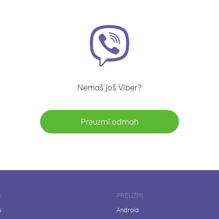
Nemaš još Viber?
Preuzmi odmah
A
PREUZMI
u
Android