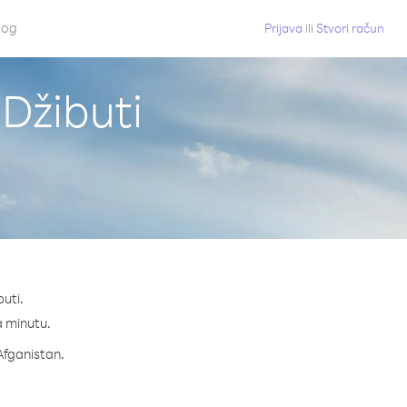
log
Prijava
ili
Stvori račun
 Džibuti
buti.
na minutu.
 Afganistan.