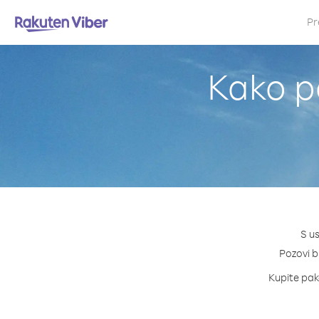
Pr
Kako po
S us
Pozovi bi
Kupite pake