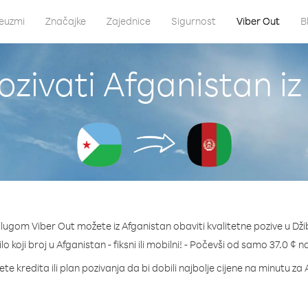
euzmi
Značajke
Zajednice
Sigurnost
Viber Out
B
zivati Afganistan iz
lugom Viber Out možete iz Afganistan obaviti kvalitetne pozive u Dži
lo koji broj u Afganistan - fiksni ili mobilni! - Počevši od samo 37.0 ¢ 
te kredita ili plan pozivanja da bi dobili najbolje cijene na minutu za