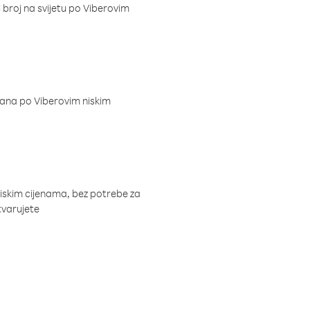
i broj na svijetu po Viberovim
dana po Viberovim niskim
niskim cijenama, bez potrebe za
tvarujete