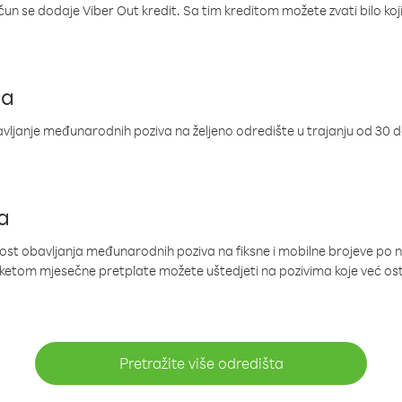
ačun se dodaje Viber Out kredit. Sa tim kreditom možete zvati bilo koj
ja
ljanje međunarodnih poziva na željeno odredište u trajanju od 30 
a
nost obavljanja međunarodnih poziva na fiksne i mobilne brojeve po 
paketom mjesečne pretplate možete uštedjeti na pozivima koje već os
Pretražite više odredišta