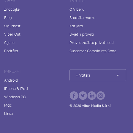
VIBER
TVRTKA
Značajke
O Viberu
Blog
Središte marke
Sigurnost
Karijera
Viber Out
Uvjeti i pravila
Cijene
Pravila zaštite privatnosti
Podrška
Customer Complaints Code
PREUZMI
Hrvatski
Android
iPhone & iPad
Windows PC
Mac
©
2026
Viber Media S.à r.l.
Linux