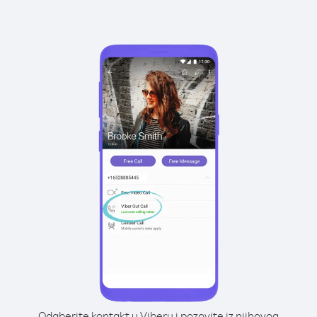
Odaberite kontakt u Viberu i pozovite iz njihovog