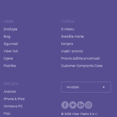
VIBER
TVRTKA
Značajke
O Viberu
Blog
Središte marke
Sigurnost
Karijera
Viber Out
Uvjeti i pravila
Cijene
Pravila zaštite privatnosti
Podrška
Customer Complaints Code
PREUZMI
Hrvatski
Android
iPhone & iPad
Windows PC
Mac
©
2026
Viber Media S.à r.l.