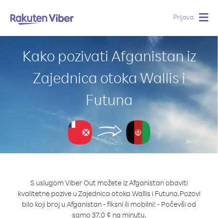
Prijava
Togg
navig
Kako pozivati Afganistan iz
Zajednica otoka Wallis i
Futuna
S uslugom Viber Out možete iz Afganistan obaviti
kvalitetne pozive u Zajednica otoka Wallis i Futuna.
Pozovi
bilo koji broj u Afganistan - fiksni ili mobilni! - Počevši od
samo 37.0 ¢ na minutu.