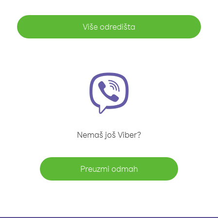
Više odredišta
Nemaš još Viber?
Preuzmi odmah