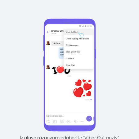
Iz glave razgovora odaberite "Viber Out poziv"