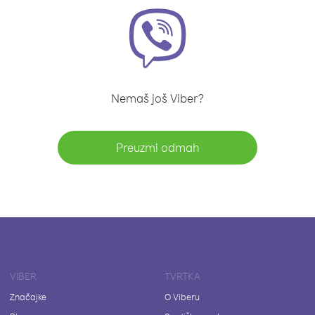
Nemaš još Viber?
Preuzmi odmah
VIBER
TVRTKA
Značajke
O Viberu