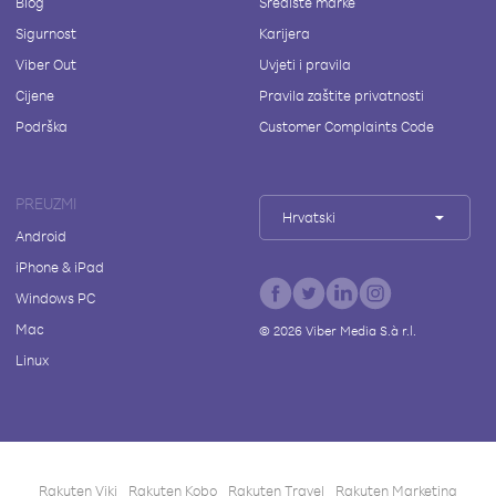
Blog
Središte marke
Sigurnost
Karijera
Viber Out
Uvjeti i pravila
Cijene
Pravila zaštite privatnosti
Podrška
Customer Complaints Code
PREUZMI
Hrvatski
Android
iPhone & iPad
Windows PC
Mac
©
2026
Viber Media S.à r.l.
Linux
Rakuten Viki
Rakuten Kobo
Rakuten Travel
Rakuten Marketing