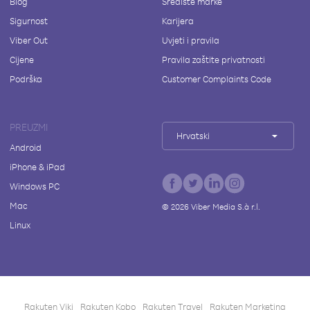
Blog
Središte marke
Sigurnost
Karijera
Viber Out
Uvjeti i pravila
Cijene
Pravila zaštite privatnosti
Podrška
Customer Complaints Code
PREUZMI
Hrvatski
Android
iPhone & iPad
Windows PC
Mac
©
2026
Viber Media S.à r.l.
Linux
Rakuten Viki
Rakuten Kobo
Rakuten Travel
Rakuten Marketing