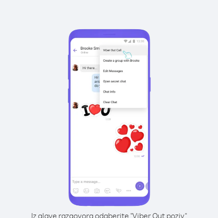
Iz glave razgovora odaberite "Viber Out poziv"