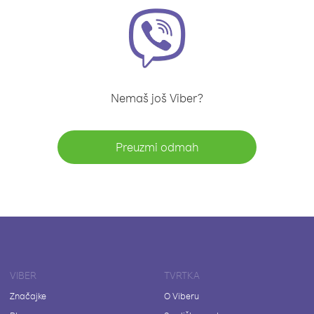
Nemaš još Viber?
Preuzmi odmah
VIBER
TVRTKA
Značajke
O Viberu