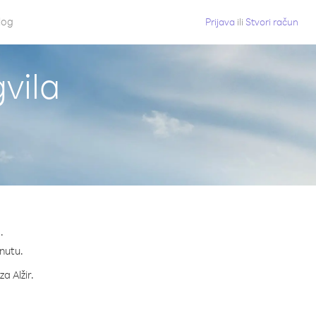
log
Prijava
ili
Stvori račun
gvila
.
inutu.
a Alžir.