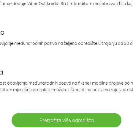
ačun se dodaje Viber Out kredit. Sa tim kreditom možete zvati bilo koj
ja
ljanje međunarodnih poziva na željeno odredište u trajanju od 30 
a
nost obavljanja međunarodnih poziva na fiksne i mobilne brojeve po 
paketom mjesečne pretplate možete uštedjeti na pozivima koje već os
Pretražite više odredišta