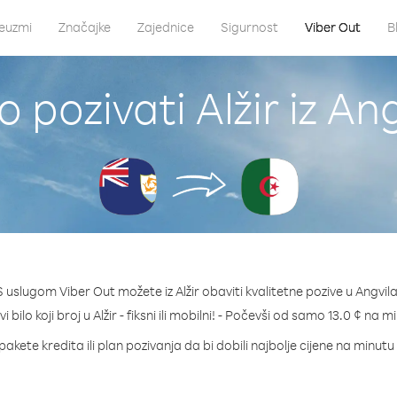
euzmi
Značajke
Zajednice
Sigurnost
Viber Out
B
 pozivati Alžir iz An
S uslugom Viber Out možete iz Alžir obaviti kvalitetne pozive u Angvila
i bilo koji broj u Alžir - fiksni ili mobilni! - Počevši od samo 13.0 ¢ na m
pakete kredita ili plan pozivanja da bi dobili najbolje cijene na minutu z