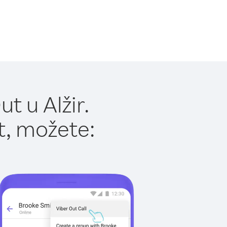
t u Alžir.
t, možete: