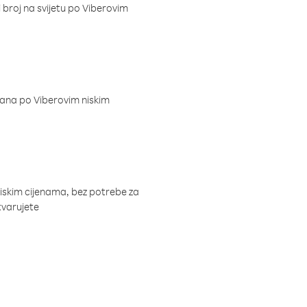
i broj na svijetu po Viberovim
dana po Viberovim niskim
niskim cijenama, bez potrebe za
tvarujete