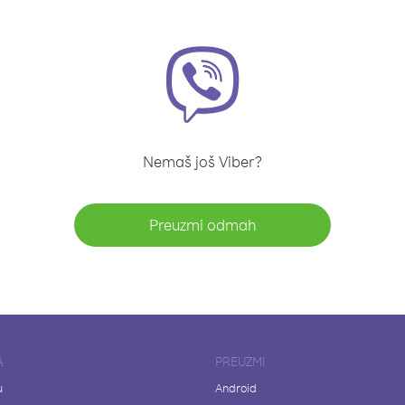
Nemaš još Viber?
Preuzmi odmah
A
PREUZMI
u
Android