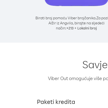
Birati broj pomoću Viber brojčanika.
Za poz
Alžir iz Angvila, birajte na sljedeći
način:
+
+
213
Lokalni broj
Savje
Viber Out omogućuje više poz
Paketi kredita