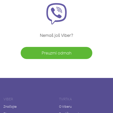
Nemaš još Viber?
Preuzmi odmah
VIBER
TVRTKA
Značajke
O Viberu