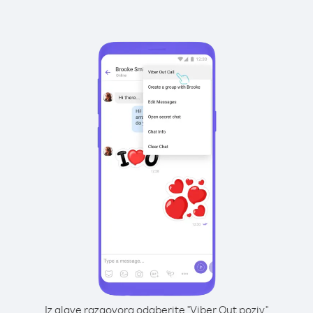
Iz glave razgovora odaberite "Viber Out poziv"