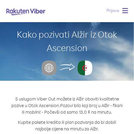
Prijava
Togg
navig
Kako pozivati Alžir iz Otok
Ascension
S uslugom Viber Out možete iz Alžir obaviti kvalitetne
pozive u Otok Ascension.
Pozovi bilo koji broj u Alžir - fiksni
ili mobilni! - Počevši od samo 13.0 ¢ na minutu.
Kupite pakete kredita ili plan pozivanja da bi dobili
najbolje cijene na minutu za Alžir.