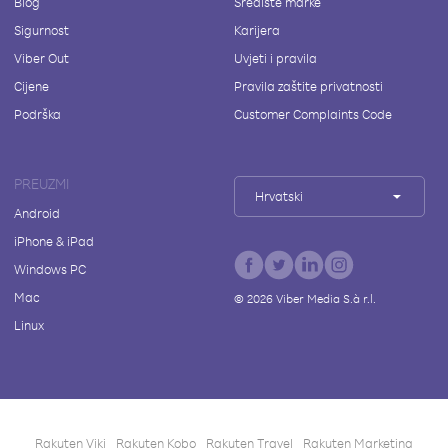
Blog
Središte marke
Sigurnost
Karijera
Viber Out
Uvjeti i pravila
Cijene
Pravila zaštite privatnosti
Podrška
Customer Complaints Code
PREUZMI
Hrvatski
Android
iPhone & iPad
Windows PC
Mac
©
2026
Viber Media S.à r.l.
Linux
Rakuten Viki
Rakuten Kobo
Rakuten Travel
Rakuten Marketing