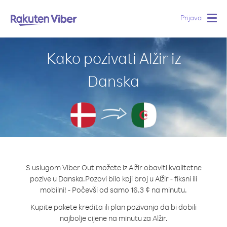
Prijava
Togg
navig
Kako pozivati Alžir iz
Danska
S uslugom Viber Out možete iz Alžir obaviti kvalitetne
pozive u Danska.
Pozovi bilo koji broj u Alžir - fiksni ili
mobilni! - Počevši od samo 16.3 ¢ na minutu.
Kupite pakete kredita ili plan pozivanja da bi dobili
najbolje cijene na minutu za Alžir.