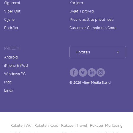
Sigurnost
Karijera
Viber Out
Uvjeti i pravila
Cijene
Pravila zaštite privatnosti
Podrška
Customer Complaints Code
PREUZMI
Hrvatski
Android
iPhone & iPad
Windows PC
Mac
©
2026
Viber Media S.à r.l.
Linux
Rakuten Viki
Rakuten Kobo
Rakuten Travel
Rakuten Marketing