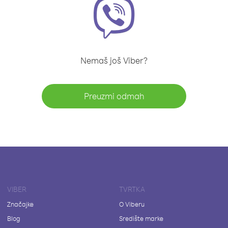
Nemaš još Viber?
Preuzmi odmah
VIBER
TVRTKA
Značajke
O Viberu
Blog
Središte marke