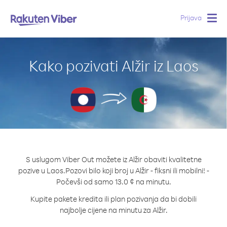
Prijava
Togg
navig
Kako pozivati Alžir iz Laos
S uslugom Viber Out možete iz Alžir obaviti kvalitetne
pozive u Laos.
Pozovi bilo koji broj u Alžir - fiksni ili mobilni! -
Počevši od samo 13.0 ¢ na minutu.
Kupite pakete kredita ili plan pozivanja da bi dobili
najbolje cijene na minutu za Alžir.