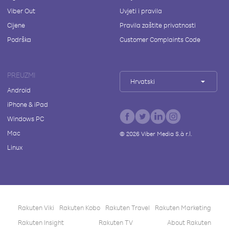
Viber Out
Uvjeti i pravila
Cijene
Pravila zaštite privatnosti
Podrška
Customer Complaints Code
PREUZMI
Hrvatski
Android
iPhone & iPad
Windows PC
Mac
©
2026
Viber Media S.à r.l.
Linux
Rakuten Viki
Rakuten Kobo
Rakuten Travel
Rakuten Marketing
Rakuten Insight
Rakuten TV
About Rakuten