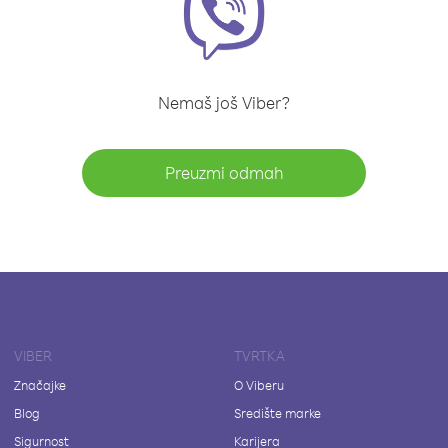
Nemaš još Viber?
Preuzmi odmah
VIBER
TVRTKA
Značajke
O Viberu
Blog
Središte marke
Sigurnost
Karijera