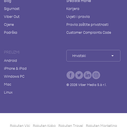
Blog
Središte marke
Sigurnost
Karijera
Viber Out
Uvjeti i pravila
Cijene
Pravila zaštite privatnosti
Podrška
Customer Complaints Code
PREUZMI
Hrvatski
Android
iPhone & iPad
Windows PC
Mac
©
2026
Viber Media S.à r.l.
Linux
Rakuten Viki
Rakuten Kobo
Rakuten Travel
Rakuten Marketing