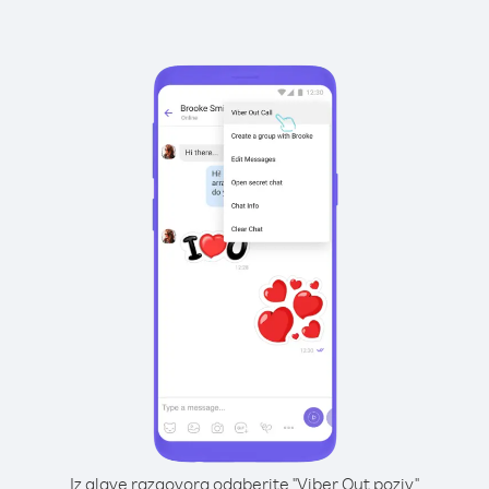
Iz glave razgovora odaberite "Viber Out poziv"