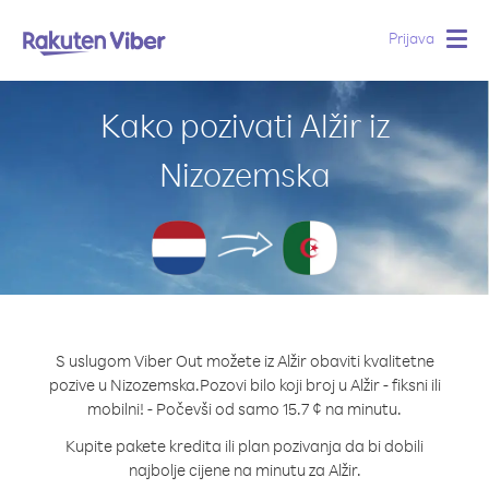
Prijava
Togg
navig
Kako pozivati Alžir iz
Nizozemska
S uslugom Viber Out možete iz Alžir obaviti kvalitetne
pozive u Nizozemska.
Pozovi bilo koji broj u Alžir - fiksni ili
mobilni! - Počevši od samo 15.7 ¢ na minutu.
Kupite pakete kredita ili plan pozivanja da bi dobili
najbolje cijene na minutu za Alžir.