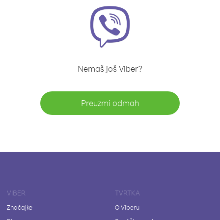
Nemaš još Viber?
Preuzmi odmah
VIBER
TVRTKA
Značajke
O Viberu