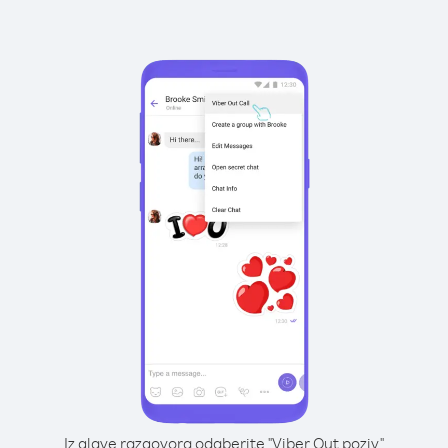
Iz glave razgovora odaberite "Viber Out poziv"