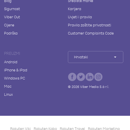
Blog
Središte marke
Sigurnost
Karijera
Viber Out
Uvjeti i pravila
Cijene
Pravila zaštite privatnosti
Podrška
Customer Complaints Code
PREUZMI
Hrvatski
Android
iPhone & iPad
Windows PC
Mac
©
2026
Viber Media S.à r.l.
Linux
Rakuten Viki
Rakuten Kobo
Rakuten Travel
Rakuten Marketing