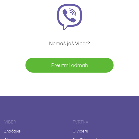
Nemaš još Viber?
Preuzmi odmah
VIBER
TVRTKA
Značajke
O Viberu