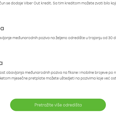
ačun se dodaje Viber Out kredit. Sa tim kreditom možete zvati bilo koj
ja
ljanje međunarodnih poziva na željeno odredište u trajanju od 30 
a
nost obavljanja međunarodnih poziva na fiksne i mobilne brojeve po 
paketom mjesečne pretplate možete uštedjeti na pozivima koje već os
Pretražite više odredišta