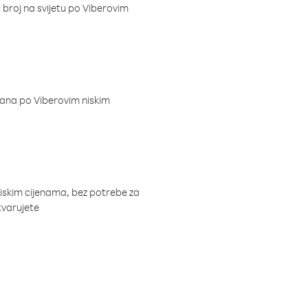
i broj na svijetu po Viberovim
dana po Viberovim niskim
niskim cijenama, bez potrebe za
tvarujete