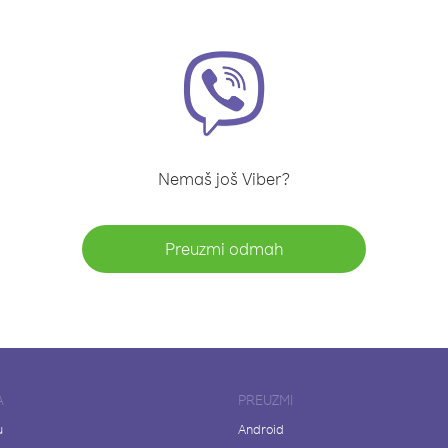
Nemaš još Viber?
Preuzmi odmah
A
PREUZMI
u
Android