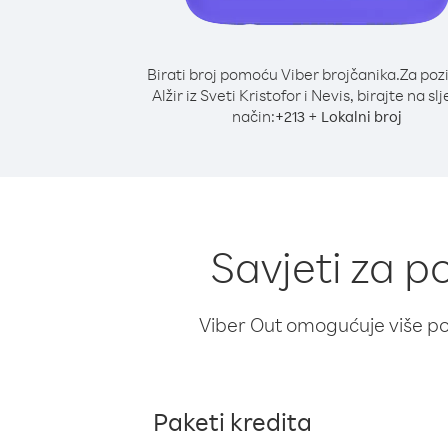
Birati broj pomoću Viber brojčanika.
Za poz
Alžir iz Sveti Kristofor i Nevis, birajte na sl
način:
+
+
213
Lokalni broj
Savjeti za po
Viber Out omogućuje više poz
Paketi kredita