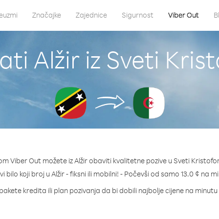
euzmi
Značajke
Zajednice
Sigurnost
Viber Out
B
ti Alžir iz Sveti Krist
m Viber Out možete iz Alžir obaviti kvalitetne pozive u Sveti Kristofor
i bilo koji broj u Alžir - fiksni ili mobilni! - Počevši od samo 13.0 ¢ na m
pakete kredita ili plan pozivanja da bi dobili najbolje cijene na minutu z