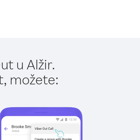
t u Alžir.
t, možete: