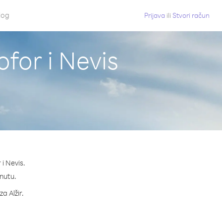
log
Prijava
ili
Stvori račun
ofor i Nevis
 i Nevis.
inutu.
a Alžir.