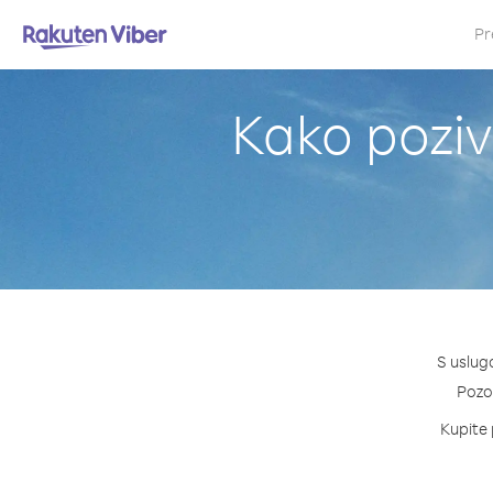
Pr
Kako poziva
S uslugo
Pozov
Kupite 