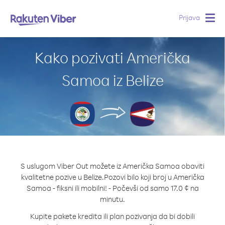
Prijava
Togg
navig
Kako pozivati Američka
Samoa iz Belize
S uslugom Viber Out možete iz Američka Samoa obaviti
kvalitetne pozive u Belize.
Pozovi bilo koji broj u Američka
Samoa - fiksni ili mobilni! - Počevši od samo 17.0 ¢ na
minutu.
Kupite pakete kredita ili plan pozivanja da bi dobili