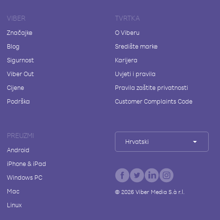
VIBER
TVRTKA
Značajke
O Viberu
Blog
Središte marke
Sigurnost
Karijera
Viber Out
Uvjeti i pravila
Cijene
Pravila zaštite privatnosti
Podrška
Customer Complaints Code
PREUZMI
Hrvatski
Android
iPhone & iPad
Windows PC
Mac
©
2026
Viber Media S.à r.l.
Linux