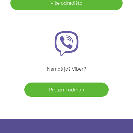
Više odredišta
Nemaš još Viber?
Preuzmi odmah