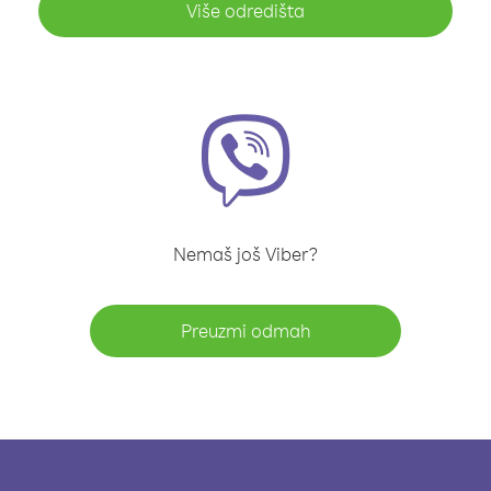
Više odredišta
Nemaš još Viber?
Preuzmi odmah