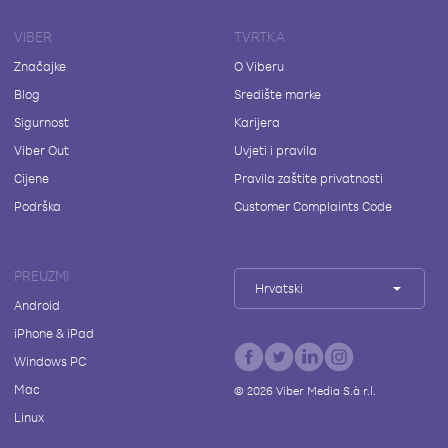
VIBER
TVRTKA
Značajke
O Viberu
Blog
Središte marke
Sigurnost
Karijera
Viber Out
Uvjeti i pravila
Cijene
Pravila zaštite privatnosti
Podrška
Customer Complaints Code
PREUZMI
Hrvatski
Android
iPhone & iPad
Windows PC
Mac
©
2026
Viber Media S.à r.l.
Linux