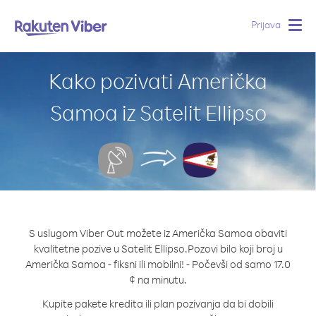
Prijava
Togg
navig
Kako pozivati Američka
Samoa iz Satelit Ellipso
S uslugom Viber Out možete iz Američka Samoa obaviti
kvalitetne pozive u Satelit Ellipso.
Pozovi bilo koji broj u
Američka Samoa - fiksni ili mobilni! - Počevši od samo 17.0
¢ na minutu.
Kupite pakete kredita ili plan pozivanja da bi dobili