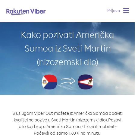
Prijava
Togg
navig
Kako pozivati Američka
Samoa iz Sveti Martin
(nizozemski dio)
S uslugom Viber Out možete iz Američka Samoa obaviti
kvalitetne pozive u Sveti Martin (nizozemski dio).
Pozovi
bilo koji broj u Američka Samoa - fiksni ili mobilni! -
Počevši od samo 17.0 ¢ na minutu.