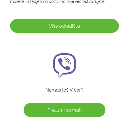
možete uštedjeti na pozivima koje već ostvarujete
Više odredišta
Nemaš još Viber?
Preuzmi odmah