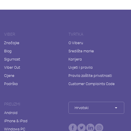
VIBER
TVRTKA
Značajke
O Viberu
Blog
Središte marke
Sigurnost
Karijera
Viber Out
Uvjeti i pravila
Cijene
Pravila zaštite privatnosti
Podrška
Customer Complaints Code
PREUZMI
Hrvatski
Android
iPhone & iPad
Windows PC