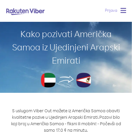
Prijava
Togg
navig
Kako pozivati Američka
Samoa iz Ujedinjeni Arapski
Emirati
S uslugom Viber Out možete iz Američka Samoa obaviti
kvalitetne pozive u Ujedinjeni Arapski Emirati.
Pozovi bilo
koji broj u Američka Samoa - fiksni ili mobilni! - Počevši od
samo 17.0 ¢ na minutu.