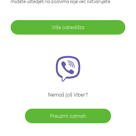
možete uštedjeti na pozivima koje već ostvarujete
Više odredišta
Nemaš još Viber?
Preuzmi odmah