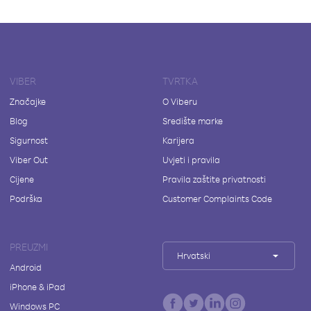
VIBER
TVRTKA
Značajke
O Viberu
Blog
Središte marke
Sigurnost
Karijera
Viber Out
Uvjeti i pravila
Cijene
Pravila zaštite privatnosti
Podrška
Customer Complaints Code
PREUZMI
Hrvatski
Android
iPhone & iPad
Windows PC