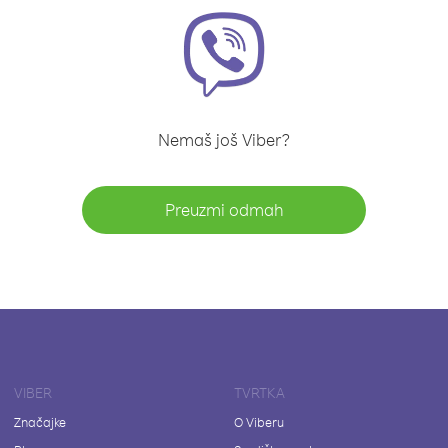
Nemaš još Viber?
Preuzmi odmah
VIBER
TVRTKA
Značajke
O Viberu