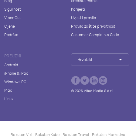
Blog
Središte marke
Sigurnost
Karijera
Viber Out
Uvjeti i pravila
Cijene
Pravila zaštite privatnosti
Podrška
Customer Complaints Code
PREUZMI
Hrvatski
Android
iPhone & iPad
Windows PC
Mac
©
2026
Viber Media S.à r.l.
Linux
Rakuten Viki
Rakuten Kobo
Rakuten Travel
Rakuten Marketing