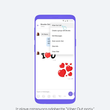
Iz glave razgovora odaberite "Viber Out poziv"